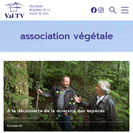
TÉLÉVISION
RÉGIONALE DE LA
Facebook
Instagram
VALLÉE DE JOUX
association végétale
À la découverte de la diversité des espèces
Posté le 27 octobre 2017
Épisode #2