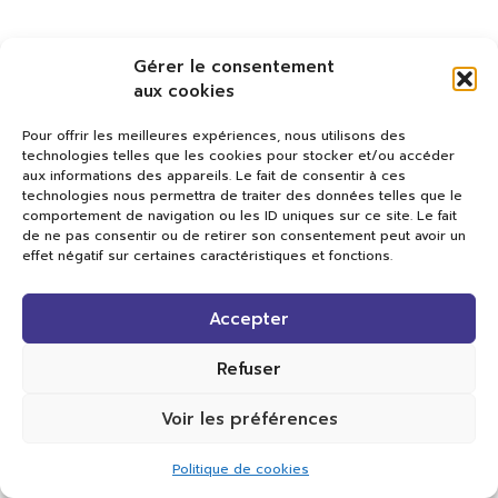
Gérer le consentement
aux cookies
Pour offrir les meilleures expériences, nous utilisons des
technologies telles que les cookies pour stocker et/ou accéder
aux informations des appareils. Le fait de consentir à ces
technologies nous permettra de traiter des données telles que le
comportement de navigation ou les ID uniques sur ce site. Le fait
de ne pas consentir ou de retirer son consentement peut avoir un
effet négatif sur certaines caractéristiques et fonctions.
Val TV
Accepter
Centre de Compétences Médias
Rue du Pont-Neuf 24
1341 L’Orient
Refuser
+41 21 565 17 77 |
info@valtv.ch
Voir les préférences
© 2026
Val TV.
Tous droits réservés.
Politique de cookies
Réalisation Cavin-Baudat Digital Lab