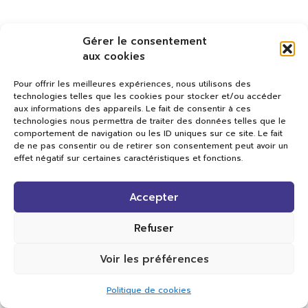
Gérer le consentement
aux cookies
Pour offrir les meilleures expériences, nous utilisons des
technologies telles que les cookies pour stocker et/ou accéder
aux informations des appareils. Le fait de consentir à ces
technologies nous permettra de traiter des données telles que le
comportement de navigation ou les ID uniques sur ce site. Le fait
de ne pas consentir ou de retirer son consentement peut avoir un
effet négatif sur certaines caractéristiques et fonctions.
Val TV
Accepter
Centre de Compétences Médias
Rue du Pont-Neuf 24
1341 L’Orient
Refuser
+41 21 565 17 77 |
info@valtv.ch
Voir les préférences
© 2026
Val TV.
Tous droits réservés.
Politique de cookies
Réalisation Cavin-Baudat Digital Lab