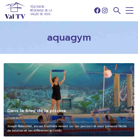
TÉLÉVISION
RÉGIONALE DE LA
Facebook
Instagram
VALLÉE DE JOUX
aquagym
Dans le bleu de la piscine
Posté le 28 avril 2022
Joseph Rebouillat, ancien triathlète revient sur son parcours et nous présente l'école
de natation et ses différentes activités.