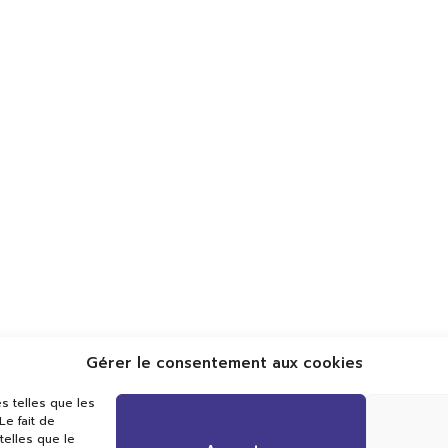
Gérer le consentement aux cookies
Val TV
s telles que les
Centre de Compétences Médias
e fait de
Rue du Pont-Neuf 24
telles que le