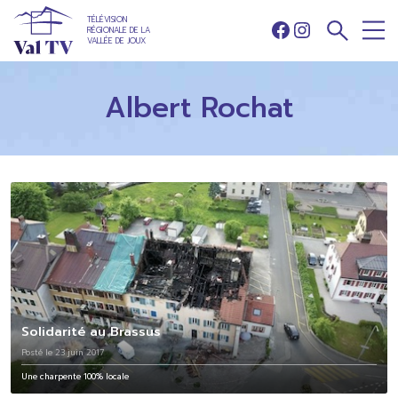
TÉLÉVISION
RÉGIONALE DE LA
Facebook
Instagram
VALLÉE DE JOUX
Albert Rochat
Solidarité au Brassus
Posté le 23 juin 2017
Une charpente 100% locale