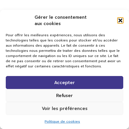
Gérer le consentement
aux cookies
Pour offrir les meilleures expériences, nous utilisons des
technologies telles que les cookies pour stocker et/ou accéder
aux informations des appareils. Le fait de consentir à ces
technologies nous permettra de traiter des données telles que le
comportement de navigation ou les ID uniques sur ce site. Le fait
de ne pas consentir ou de retirer son consentement peut avoir un
effet négatif sur certaines caractéristiques et fonctions.
Val TV
Accepter
Centre de Compétences Médias
Rue du Pont-Neuf 24
1341 L’Orient
Refuser
+41 21 565 17 77 |
info@valtv.ch
Voir les préférences
© 2026
Val TV.
Tous droits réservés.
Politique de cookies
Réalisation Cavin-Baudat Digital Lab