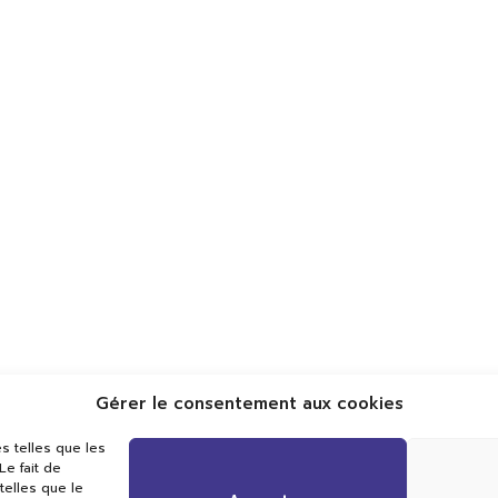
Gérer le consentement aux cookies
Val TV
s telles que les
Centre de Compétences Médias
e fait de
Rue du Pont-Neuf 24
telles que le