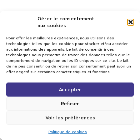
Gérer le consentement
aux cookies
Pour offrir les meilleures expériences, nous utilisons des
technologies telles que les cookies pour stocker et/ou accéder
aux informations des appareils. Le fait de consentir à ces
technologies nous permettra de traiter des données telles que le
comportement de navigation ou les ID uniques sur ce site. Le fait
de ne pas consentir ou de retirer son consentement peut avoir un
effet négatif sur certaines caractéristiques et fonctions.
Val TV
Accepter
Centre de Compétences Médias
Rue du Pont-Neuf 24
1341 L’Orient
Refuser
+41 21 565 17 77 |
info@valtv.ch
Voir les préférences
© 2026
Val TV.
Tous droits réservés.
Politique de cookies
Réalisation Cavin-Baudat Digital Lab