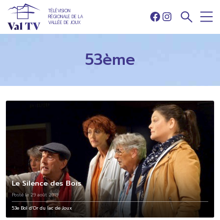
TÉLÉVISION
RÉGIONALE DE LA
Facebook
Instagram
VALLÉE DE JOUX
53ème
Le Silence des Bois
Posté le 29 août 2019
53e Bol d’Or du lac de Joux