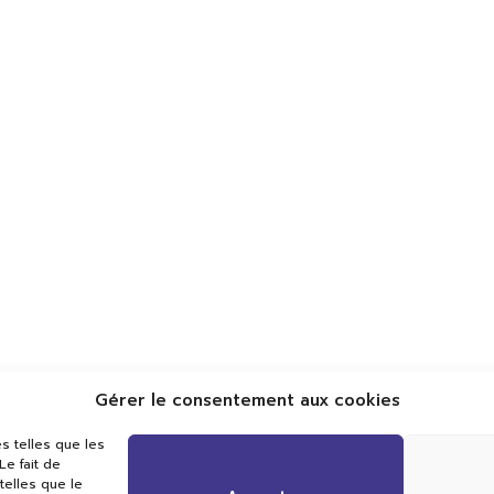
Gérer le consentement aux cookies
Val TV
s telles que les
Centre de Compétences Médias
e fait de
Rue du Pont-Neuf 24
telles que le