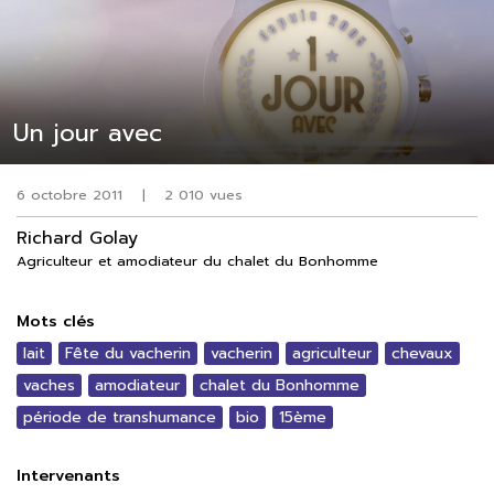
Un jour avec
6 octobre 2011
|
2 010 vues
Richard Golay
Agriculteur et amodiateur du chalet du Bonhomme
Mots clés
lait
Fête du vacherin
vacherin
agriculteur
chevaux
vaches
amodiateur
chalet du Bonhomme
période de transhumance
bio
15ème
Intervenants