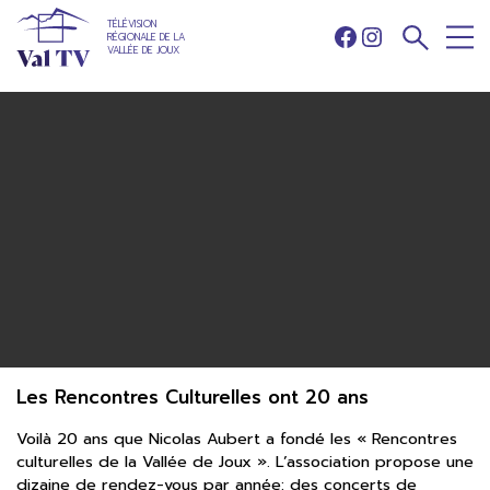
TÉLÉVISION
RÉGIONALE DE LA
Facebook
Instagram
VALLÉE DE JOUX
Les Rencontres Culturelles ont 20 ans
Voilà 20 ans que Nicolas Aubert a fondé les « Rencontres
culturelles de la Vallée de Joux ». L’association propose une
dizaine de rendez-vous par année: des concerts de