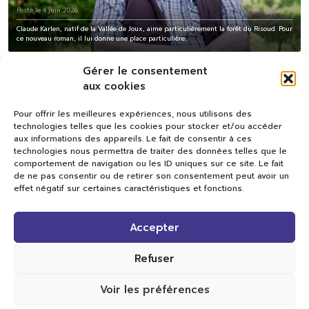
Posté le 4 juin 2026
Claude Karlen, natif de la Vallée de Joux, aime particulièrement la forêt du Risoud. Pour
ce nouveau roman, il lui donne une place particulière...
Gérer le consentement
aux cookies
Pour offrir les meilleures expériences, nous utilisons des
technologies telles que les cookies pour stocker et/ou accéder
aux informations des appareils. Le fait de consentir à ces
technologies nous permettra de traiter des données telles que le
comportement de navigation ou les ID uniques sur ce site. Le fait
de ne pas consentir ou de retirer son consentement peut avoir un
effet négatif sur certaines caractéristiques et fonctions.
Val TV
Accepter
Centre de Compétences Médias
Rue du Pont-Neuf 24
1341 L’Orient
Refuser
+41 21 565 17 77 |
info@valtv.ch
Voir les préférences
© 2026
Val TV.
Tous droits réservés.