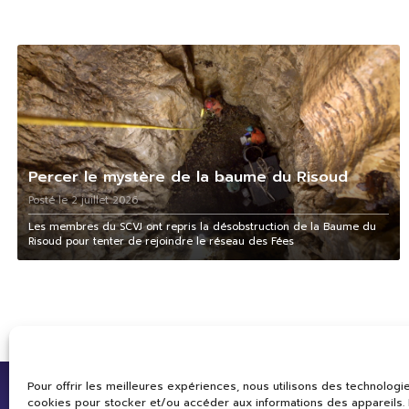
Percer le mystère de la baume du Risoud
Posté le 2 juillet 2026
Les membres du SCVJ ont repris la désobstruction de la Baume du
Risoud pour tenter de rejoindre le réseau des Fées
Pour offrir les meilleures expériences, nous utilisons des technologie
cookies pour stocker et/ou accéder aux informations des appareils. L