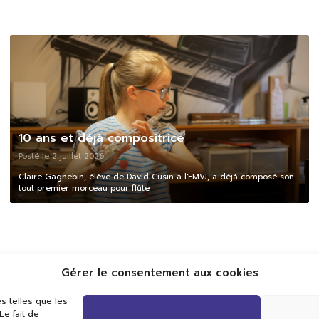
10 ans et déjà compositrice
Posté le 2 juillet 2026
Claire Gagnebin, élève de David Cusin à l'EMVJ, a déjà composé son
tout premier morceau pour flûte
Gérer le consentement aux cookies
s telles que les
e fait de