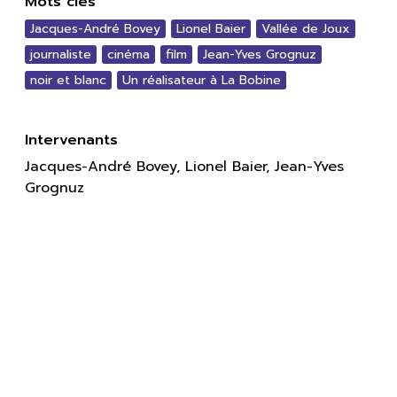
Mots clés
Jacques-André Bovey
Lionel Baier
Vallée de Joux
journaliste
cinéma
film
Jean-Yves Grognuz
noir et blanc
Un réalisateur à La Bobine
Intervenants
Jacques-André Bovey, Lionel Baier, Jean-Yves
Grognuz