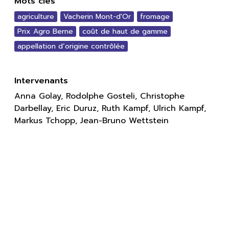
Mots clés
agriculture
Vacherin Mont-d'Or
fromage
Prix Agro Berne
coût de haut de gamme
appellation d’origine contrôlée
Intervenants
Anna Golay, Rodolphe Gosteli, Christophe
Darbellay, Eric Duruz, Ruth Kampf, Ulrich Kampf,
Markus Tchopp, Jean-Bruno Wettstein