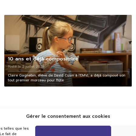
10 ans et déjà compositrice
Posté le 2 juillet 2026
Claire Gagnebin, élève de David Cusin à l'EMVJ, a déjà composé son
tout premier morceau pour flûte
Gérer le consentement aux cookies
s telles que les
e fait de