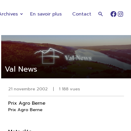
Archives
En savoir plus
Contact
Faceb
Ins
Val News
21 novembre 2002
|
1 188 vues
Prix Agro Berne
Prix Agro Berne