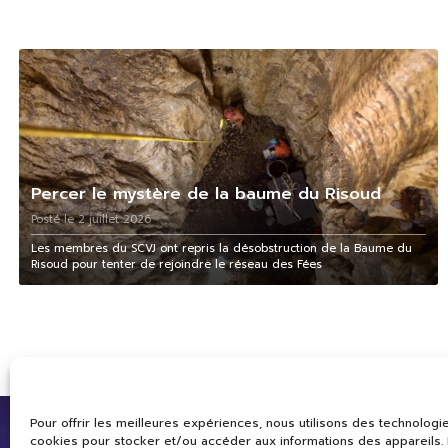
Percer le mystère de la baume du Risoud
Posté le 2 juillet 2026
Les membres du SCVJ ont repris la désobstruction de la Baume du
Risoud pour tenter de rejoindre le réseau des Fées
Pour offrir les meilleures expériences, nous utilisons des technologie
cookies pour stocker et/ou accéder aux informations des appareils. L