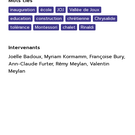
Mots clés
inauguration
école
JOJ
Vallée de Joux
education
construction
chrétienne
Chrysalide
tolérance
Montessori
chalet
Rinaldi
Intervenants
Joëlle Badoux, Myriam Kormamm, Françoise Bury,
Ann-Claude Furter, Rémy Meylan, Valentin
Meylan