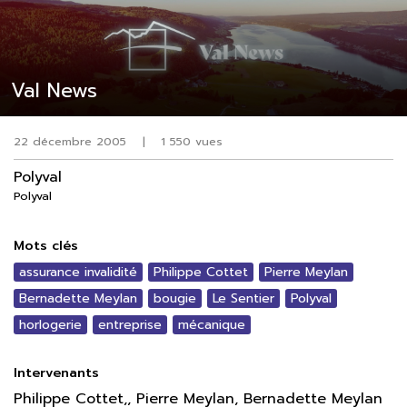
Val News
22 décembre 2005
|
1 550 vues
Polyval
Polyval
Mots clés
assurance invalidité
Philippe Cottet
Pierre Meylan
Bernadette Meylan
bougie
Le Sentier
Polyval
horlogerie
entreprise
mécanique
Intervenants
Philippe Cottet,, Pierre Meylan, Bernadette Meylan