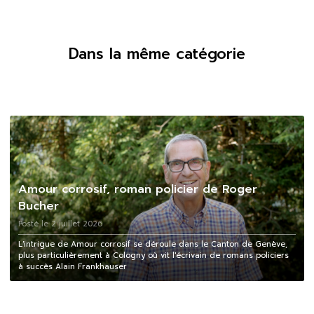
Dans la même catégorie
Amour corrosif, roman policier de Roger
Bucher
Posté le 2 juillet 2026
L'intrigue de Amour corrosif se déroule dans le Canton de Genève,
plus particulièrement à Cologny où vit l'écrivain de romans policiers
à succès Alain Frankhauser