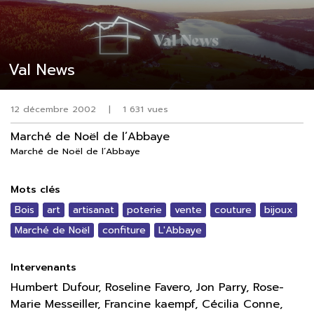
Val News
12 décembre 2002
|
1 631 vues
Marché de Noël de l’Abbaye
Marché de Noël de l’Abbaye
Mots clés
Bois
art
artisanat
poterie
vente
couture
bijoux
Marché de Noël
confiture
L'Abbaye
Intervenants
Humbert Dufour, Roseline Favero, Jon Parry, Rose-
Marie Messeiller, Francine kaempf, Cécilia Conne,