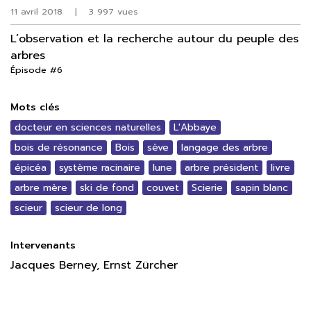
11 avril 2018
|
3 997 vues
L’observation et la recherche autour du peuple des
arbres
Épisode #6
Mots clés
docteur en sciences naturelles
L'Abbaye
bois de résonance
Bois
sève
langage des arbre
épicéa
système racinaire
lune
arbre président
livre
arbre mère
ski de fond
couvet
Scierie
sapin blanc
scieur
scieur de long
Intervenants
Jacques Berney, Ernst Zürcher