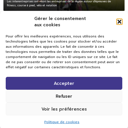
Les interentreprises ont réuni les entreprises de la région autour d'épreuves de
fitness, course à pied, vélo et natation
Gérer le consentement
aux cookies
Pour offrir les meilleures expériences, nous utilisons des
technologies telles que les cookies pour stocker et/ou accéder
aux informations des appareils. Le fait de consentir à ces
technologies nous permettra de traiter des données telles que le
comportement de navigation ou les ID uniques sur ce site. Le fait
de ne pas consentir ou de retirer son consentement peut avoir un
effet négatif sur certaines caractéristiques et fonctions.
Val TV
Accepter
Centre de Compétences Médias
Rue du Pont-Neuf 24
1341 L’Orient
Refuser
+41 21 565 17 77 |
info@valtv.ch
Voir les préférences
© 2026
Val TV.
Tous droits réservés.
Politique de cookies
Réalisation Cavin-Baudat Digital Lab