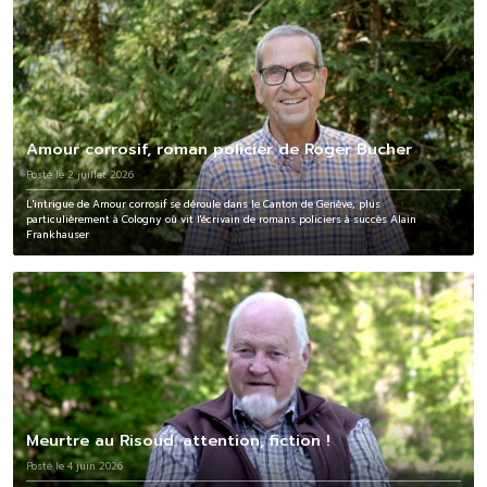
Amour corrosif, roman policier de Roger Bucher
Posté le 2 juillet 2026
L'intrigue de Amour corrosif se déroule dans le Canton de Genève, plus
particulièrement à Cologny où vit l'écrivain de romans policiers à succès Alain
Frankhauser
Meurtre au Risoud: attention, fiction !
Posté le 4 juin 2026