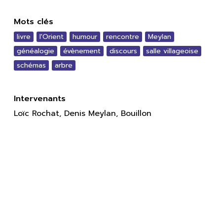
Mots clés
livre
l'Orient
humour
rencontre
Meylan
généalogie
évènement
discours
salle villageoise
schémas
arbre
Intervenants
Loïc Rochat, Denis Meylan, Bouillon