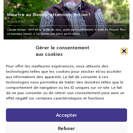
Meurtre au Risoud: attention, fiction !
Posté le 4 juin 2026
Claude Karlen, natif de la Vallée de Joux, aime particulièrement la forêt du Risoud. Pour
ce nouveau roman, il lui donne une place particulière...
Gérer le consentement
aux cookies
Pour offrir les meilleures expériences, nous utilisons des
technologies telles que les cookies pour stocker et/ou accéder
aux informations des appareils. Le fait de consentir à ces
technologies nous permettra de traiter des données telles que le
comportement de navigation ou les ID uniques sur ce site. Le fait
de ne pas consentir ou de retirer son consentement peut avoir un
effet négatif sur certaines caractéristiques et fonctions.
Val TV
Accepter
Centre de Compétences Médias
Rue du Pont-Neuf 24
1341 L’Orient
Refuser
+41 21 565 17 77 |
info@valtv.ch