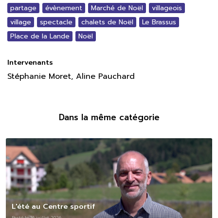
partage
évènement
Marché de Noël
villageois
village
spectacle
chalets de Noël
Le Brassus
Place de la Lande
Noël
Intervenants
Stéphanie Moret, Aline Pauchard
Dans la même catégorie
L'été au Centre sportif