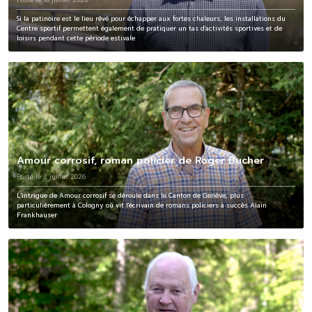
Posté le 16 juillet 2026
Si la patinoire est le lieu rêvé pour échapper aux fortes chaleurs, les installations du
Centre sportif permettent également de pratiquer un tas d'activités sportives et de
loisirs pendant cette période estivale
Amour corrosif, roman policier de Roger Bucher
Posté le 2 juillet 2026
L'intrigue de Amour corrosif se déroule dans le Canton de Genève, plus
particulièrement à Cologny où vit l'écrivain de romans policiers à succès Alain
Frankhauser