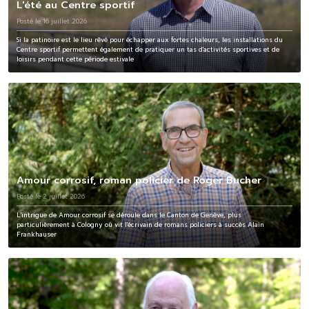
L'été au Centre sportif
Posté le 16 juillet 2026
Si la patinoire est le lieu rêvé pour échapper aux fortes chaleurs, les installations du
Centre sportif permettent également de pratiquer un tas d'activités sportives et de
loisirs pendant cette période estivale
Amour corrosif, roman policier de Roger Bucher
Posté le 2 juillet 2026
L'intrigue de Amour corrosif se déroule dans le Canton de Genève, plus
particulièrement à Cologny où vit l'écrivain de romans policiers à succès Alain
Frankhauser