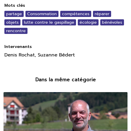
Mots clés
partage
Consommation
compétences
réparer
objets
lutte contre le gaspillage
écologie
bénévoles
rencontre
Intervenants
Denis Rochat, Suzanne Bédert
Dans la même catégorie