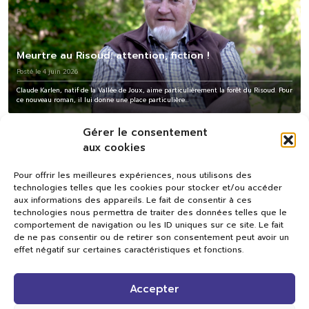
Meurtre au Risoud: attention, fiction !
Posté le 4 juin 2026
Claude Karlen, natif de la Vallée de Joux, aime particulièrement la forêt du Risoud. Pour
ce nouveau roman, il lui donne une place particulière...
Gérer le consentement
aux cookies
Pour offrir les meilleures expériences, nous utilisons des
technologies telles que les cookies pour stocker et/ou accéder
aux informations des appareils. Le fait de consentir à ces
technologies nous permettra de traiter des données telles que le
comportement de navigation ou les ID uniques sur ce site. Le fait
de ne pas consentir ou de retirer son consentement peut avoir un
effet négatif sur certaines caractéristiques et fonctions.
Val TV
Accepter
Centre de Compétences Médias
Rue du Pont-Neuf 24