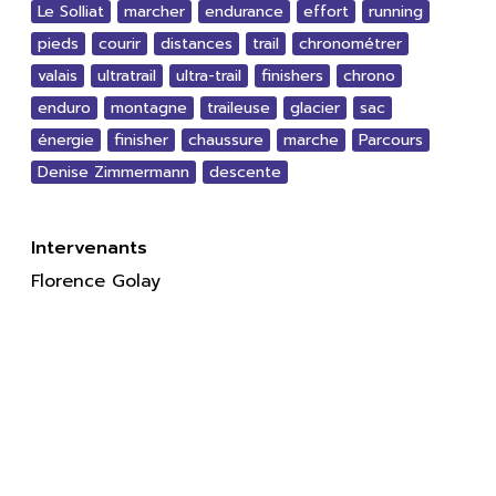
Le Solliat
marcher
endurance
effort
running
pieds
courir
distances
trail
chronométrer
valais
ultratrail
ultra-trail
finishers
chrono
enduro
montagne
traileuse
glacier
sac
énergie
finisher
chaussure
marche
Parcours
Denise Zimmermann
descente
Intervenants
Florence Golay