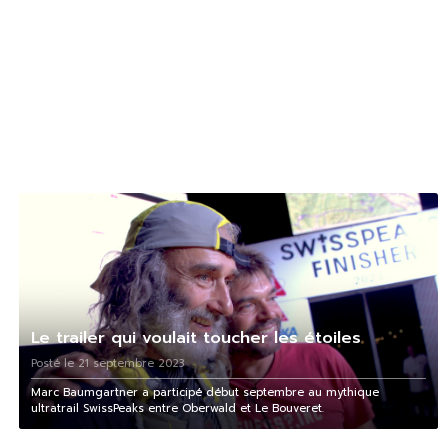
Le trailer qui voulait toucher les étoiles
Posté le 21 septembre 2023
Marc Baumgartner a participé début septembre au mythique
ultratrail SwissPeaks entre Oberwald et Le Bouveret.