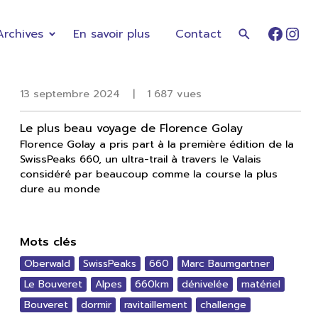
Archives
En savoir plus
Contact
Faceb
Ins
13 septembre 2024
|
1 687 vues
Le plus beau voyage de Florence Golay
Florence Golay a pris part à la première édition de la
SwissPeaks 660, un ultra-trail à travers le Valais
considéré par beaucoup comme la course la plus
dure au monde
Mots clés
Oberwald
SwissPeaks
660
Marc Baumgartner
Le Bouveret
Alpes
660km
dénivelée
matériel
Bouveret
dormir
ravitaillement
challenge