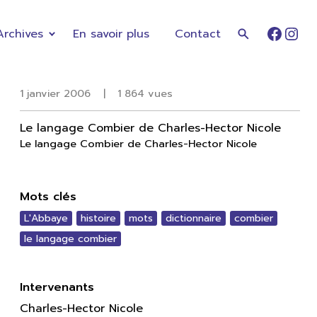
Archives
En savoir plus
Contact
Faceb
Ins
1 janvier 2006
|
1 864 vues
Le langage Combier de Charles-Hector Nicole
Le langage Combier de Charles-Hector Nicole
Mots clés
L'Abbaye
histoire
mots
dictionnaire
combier
le langage combier
Intervenants
Charles-Hector Nicole