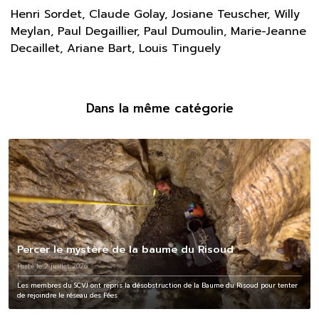
Henri Sordet, Claude Golay, Josiane Teuscher, Willy
Meylan, Paul Degaillier, Paul Dumoulin, Marie-Jeanne
Decaillet, Ariane Bart, Louis Tinguely
Dans la même catégorie
Percer le mystère de la baume du Risoud
Posté le 2 juillet 2026
Les membres du SCVJ ont repris la désobstruction de la Baume du Risoud pour tenter
de rejoindre le réseau des Fées