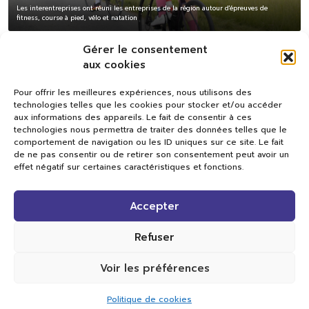
Les interentreprises ont réuni les entreprises de la région autour d'épreuves de
fitness, course à pied, vélo et natation
Gérer le consentement
aux cookies
Pour offrir les meilleures expériences, nous utilisons des
technologies telles que les cookies pour stocker et/ou accéder
aux informations des appareils. Le fait de consentir à ces
technologies nous permettra de traiter des données telles que le
comportement de navigation ou les ID uniques sur ce site. Le fait
de ne pas consentir ou de retirer son consentement peut avoir un
effet négatif sur certaines caractéristiques et fonctions.
Val TV
Accepter
Centre de Compétences Médias
Rue du Pont-Neuf 24
1341 L’Orient
Refuser
+41 21 565 17 77 |
info@valtv.ch
Voir les préférences
© 2026
Val TV.
Tous droits réservés.
Politique de cookies
Réalisation Cavin-Baudat Digital Lab