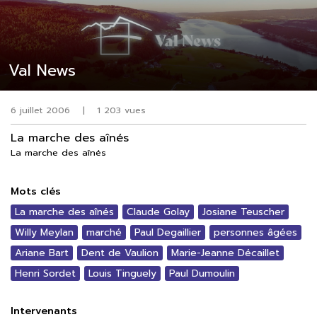
Val News
6 juillet 2006
|
1 203 vues
La marche des aînés
La marche des aînés
Mots clés
La marche des aînés
Claude Golay
Josiane Teuscher
Willy Meylan
marché
Paul Degaillier
personnes âgées
Ariane Bart
Dent de Vaulion
Marie-Jeanne Décaillet
Henri Sordet
Louis Tinguely
Paul Dumoulin
Intervenants