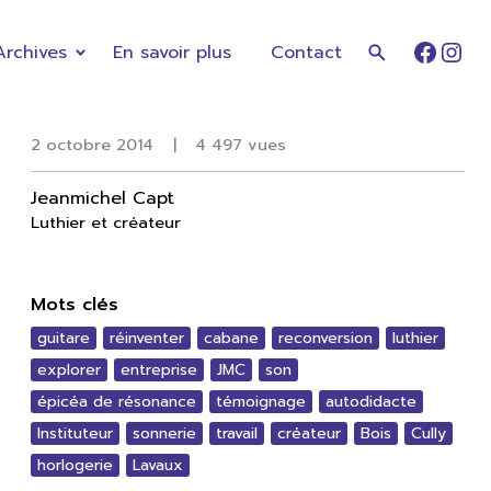
Archives
En savoir plus
Contact
Faceb
Ins
2 octobre 2014
|
4 497 vues
Jeanmichel Capt
Luthier et créateur
Mots clés
guitare
réinventer
cabane
reconversion
luthier
explorer
entreprise
JMC
son
épicéa de résonance
témoignage
autodidacte
Instituteur
sonnerie
travail
créateur
Bois
Cully
horlogerie
Lavaux