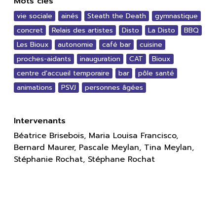
Mots clés
vie sociale
ainés
Steath the Death
gymnastique
concret
Relais des artistes
Disto
La Disto
BBQ
Les Bioux
autonomie
café bar
cuisine
proches-aidants
inauguration
CAT
Bioux
centre d'accueil temporaire
bar
pôle santé
animations
PSVJ
personnes âgées
Intervenants
Béatrice Brisebois, Maria Louisa Francisco,
Bernard Maurer, Pascale Meylan, Tina Meylan,
Stéphanie Rochat, Stéphane Rochat