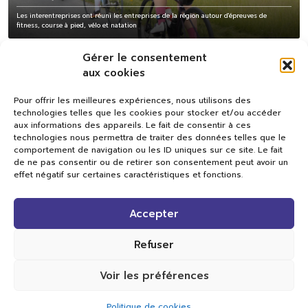
Les interentreprises ont réuni les entreprises de la région autour d'épreuves de
fitness, course à pied, vélo et natation
Gérer le consentement
aux cookies
Pour offrir les meilleures expériences, nous utilisons des
technologies telles que les cookies pour stocker et/ou accéder
aux informations des appareils. Le fait de consentir à ces
technologies nous permettra de traiter des données telles que le
comportement de navigation ou les ID uniques sur ce site. Le fait
de ne pas consentir ou de retirer son consentement peut avoir un
effet négatif sur certaines caractéristiques et fonctions.
Val TV
Accepter
Centre de Compétences Médias
Rue du Pont-Neuf 24
1341 L’Orient
Refuser
+41 21 565 17 77 |
info@valtv.ch
Voir les préférences
© 2026
Val TV.
Tous droits réservés.
Politique de cookies