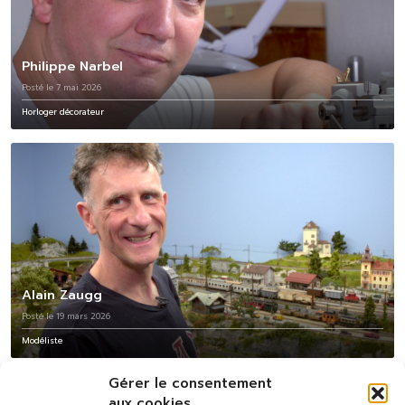
Philippe Narbel
Posté le 7 mai 2026
Horloger décorateur
Alain Zaugg
Posté le 19 mars 2026
Modéliste
Gérer le consentement
aux cookies