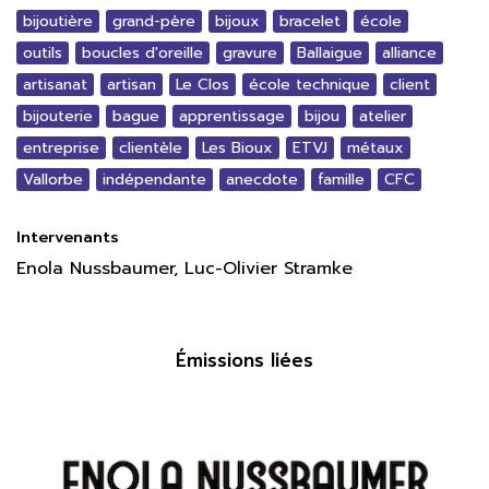
bijoutière
grand-père
bijoux
bracelet
école
outils
boucles d'oreille
gravure
Ballaigue
alliance
artisanat
artisan
Le Clos
école technique
client
bijouterie
bague
apprentissage
bijou
atelier
entreprise
clientèle
Les Bioux
ETVJ
métaux
Vallorbe
indépendante
anecdote
famille
CFC
Intervenants
Enola Nussbaumer, Luc-Olivier Stramke
Émissions liées