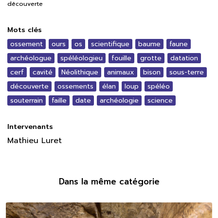
découverte
Mots clés
ossement
ours
os
scientifique
baume
faune
archéologue
spéléologieu
fouille
grotte
datation
cerf
cavité
Néolithique
animaux
bison
sous-terre
découverte
ossements
élan
loup
spéléo
souterrain
faille
date
archéologie
science
Intervenants
Mathieu Luret
Dans la même catégorie