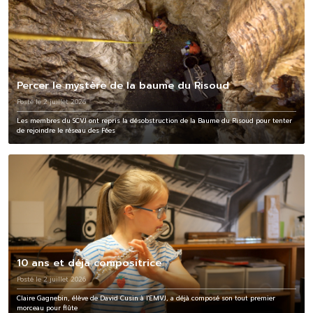
Percer le mystère de la baume du Risoud
Posté le 2 juillet 2026
Les membres du SCVJ ont repris la désobstruction de la Baume du Risoud pour tenter
de rejoindre le réseau des Fées
10 ans et déjà compositrice
Posté le 2 juillet 2026
Claire Gagnebin, élève de David Cusin à l'EMVJ, a déjà composé son tout premier
morceau pour flûte