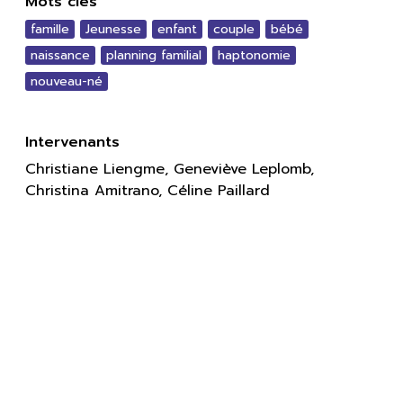
Mots clés
famille
Jeunesse
enfant
couple
bébé
naissance
planning familial
haptonomie
nouveau-né
Intervenants
Christiane Liengme, Geneviève Leplomb,
Christina Amitrano, Céline Paillard