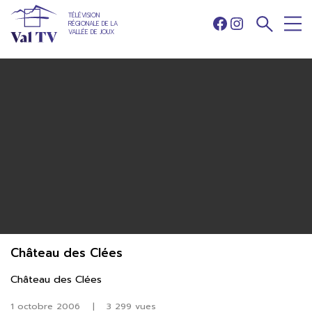
TÉLÉVISION
RÉGIONALE DE LA
Facebook
Instagram
VALLÉE DE JOUX
Château des Clées
Château des Clées
1 octobre 2006
|
3 299 vues