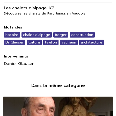
Les chalets d’alpage 1/2
Découvrez les chalets du Parc Jurassien Vaudois
Mots clés
histoire
chalet d'alpage
berger
construction
Dr Glauser
toiture
tavillon
vacherin
architecture
Intervenants
Daniel Glauser
Dans la même catégorie