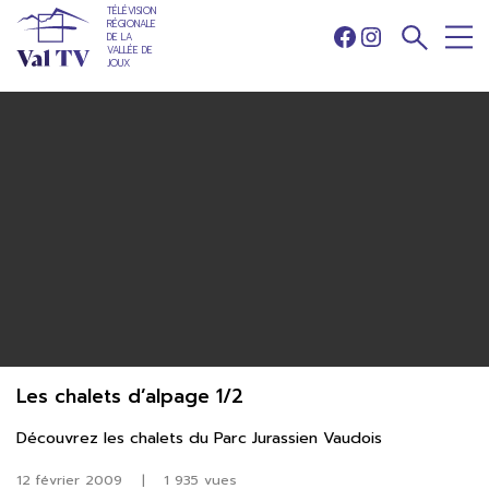
TÉLÉVISION
RÉGIONALE
DE LA
Facebook
Instagram
VALLÉE DE
JOUX
Les chalets d’alpage 1/2
Découvrez les chalets du Parc Jurassien Vaudois
12 février 2009
|
1 935 vues