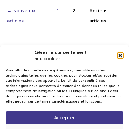
Pagination
←
Nouveaux
1
2
Anciens
des
articles
articles
→
publications
Gérer le consentement
aux cookies
Pour offrir les meilleures expériences, nous utilisons des
technologies telles que les cookies pour stocker et/ou accéder
aux informations des appareils. Le fait de consentir à ces
technologies nous permettra de traiter des données telles que le
comportement de navigation ou les ID uniques sur ce site. Le fait
de ne pas consentir ou de retirer son consentement peut avoir un
effet négatif sur certaines caractéristiques et fonctions.
Val TV
Accepter
Centre de Compétences Médias
Rue du Pont-Neuf 24