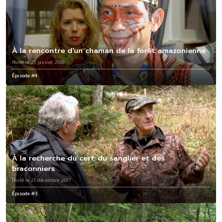
À la rencontre d'un chaman de la forêt amazonienne
Posté le 25 janvier 2018
Épisode #4
À la recherche du cerf, du sanglier et des
braconniers
Posté le 21 décembre 2017
Épisode #3