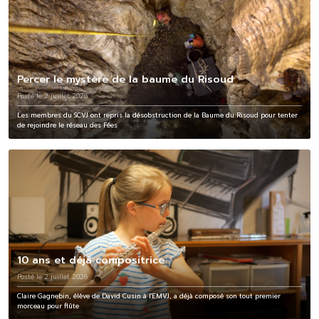
Percer le mystère de la baume du Risoud
Posté le 2 juillet 2026
Les membres du SCVJ ont repris la désobstruction de la Baume du Risoud pour tenter
de rejoindre le réseau des Fées
10 ans et déjà compositrice
Posté le 2 juillet 2026
Claire Gagnebin, élève de David Cusin à l'EMVJ, a déjà composé son tout premier
morceau pour flûte