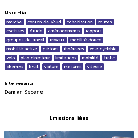
Mots clés
marche
canton de Vaud
cohabitation
routes
cyclistes
étude
aménagements
rapport
groupes de travail
travaux
mobilité douce
mobilité active
piétons
itinéraires
voie cyclable
vélo
plan directeur
limitations
mobilité
trafic
chemins
bruit
voiture
mesures
vitesse
Intervenants
Damian Seoane
Émissions liées