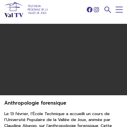
TÉLÉVISION
RÉGIONALE DE LA
Facebook
Instagram
VALLÉE DE JOUX
Anthropologie forensique
Le 13 février, l’École Technique a accueilli un cours de
l’Université Populaire de la Vallée de Joux, animée par
Claudine Abegg, sur l’anthropologie forensique. Cette