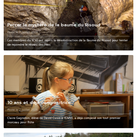
Percer le mystère de la baume du Risoud
Posté le 2 juillet 2026
Les membres du SCVJ ont repris la désobstruction de la Baume du Risoud pour tenter
de rejoindre le réseau des Fées
10 ans et déjà compositrice
Posté le 2 juillet 2026
Claire Gagnebin, élève de David Cusin à l'EMVJ, a déjà composé son tout premier
morceau pour flûte