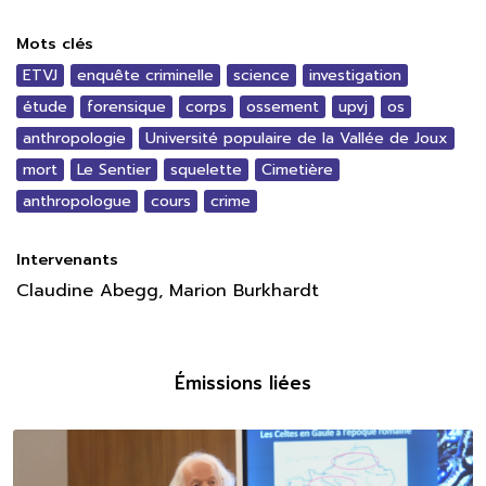
Mots clés
ETVJ
enquête criminelle
science
investigation
étude
forensique
corps
ossement
upvj
os
anthropologie
Université populaire de la Vallée de Joux
mort
Le Sentier
squelette
Cimetière
anthropologue
cours
crime
Intervenants
Claudine Abegg, Marion Burkhardt
Émissions liées