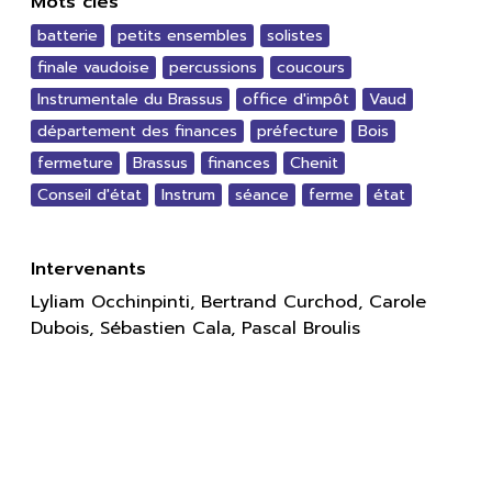
Mots clés
batterie
petits ensembles
solistes
finale vaudoise
percussions
coucours
Instrumentale du Brassus
office d'impôt
Vaud
département des finances
préfecture
Bois
fermeture
Brassus
finances
Chenit
Conseil d'état
Instrum
séance
ferme
état
Intervenants
Lyliam Occhinpinti, Bertrand Curchod, Carole
Dubois, Sébastien Cala, Pascal Broulis