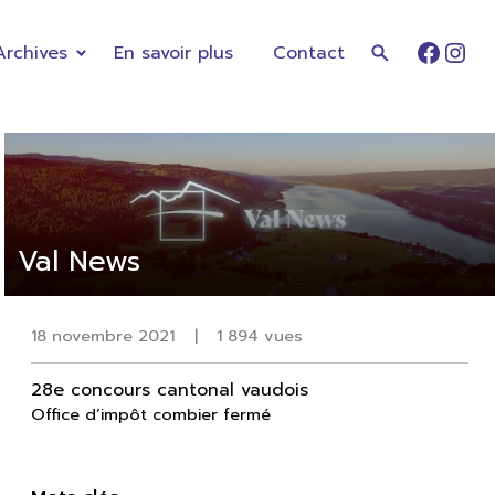
Archives
En savoir plus
Contact
Faceb
Ins
Val News
18 novembre 2021
|
1 894 vues
28e concours cantonal vaudois
Office d’impôt combier fermé