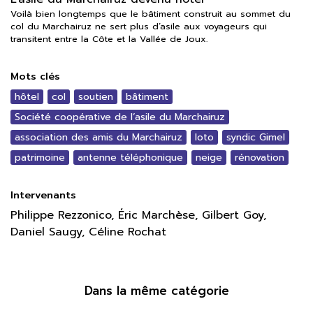
Voilà bien longtemps que le bâtiment construit au sommet du
col du Marchairuz ne sert plus d’asile aux voyageurs qui
transitent entre la Côte et la Vallée de Joux.
Mots clés
hôtel
col
soutien
bâtiment
Société coopérative de l’asile du Marchairuz
association des amis du Marchairuz
loto
syndic Gimel
patrimoine
antenne téléphonique
neige
rénovation
Intervenants
Philippe Rezzonico, Éric Marchèse, Gilbert Goy,
Daniel Saugy, Céline Rochat
Dans la même catégorie