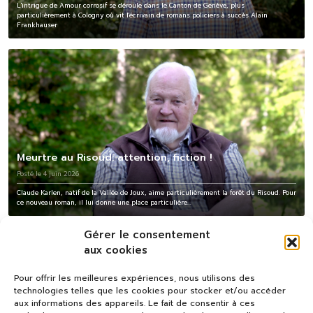
L'intrigue de Amour corrosif se déroule dans le Canton de Genève, plus
particulièrement à Cologny où vit l'écrivain de romans policiers à succès Alain
Frankhauser
Meurtre au Risoud: attention, fiction !
Posté le 4 juin 2026
Claude Karlen, natif de la Vallée de Joux, aime particulièrement la forêt du Risoud. Pour
ce nouveau roman, il lui donne une place particulière...
Gérer le consentement
aux cookies
Pour offrir les meilleures expériences, nous utilisons des
technologies telles que les cookies pour stocker et/ou accéder
aux informations des appareils. Le fait de consentir à ces