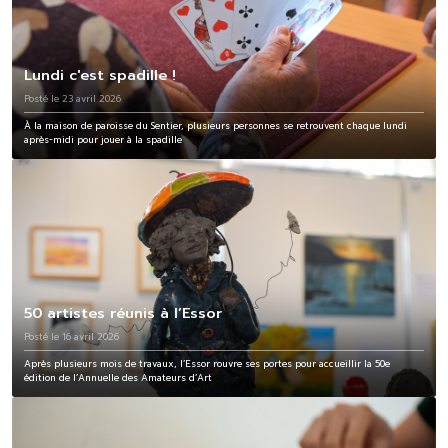
Lundi c'est spadille !
Posté le 23 avril 2026
À la maison de paroisse du Sentier, plusieurs personnes se retrouvent chaque lundi
après-midi pour jouer à la spadille
50 artistes réunis à l’Essor
Posté le 16 avril 2026
Après plusieurs mois de travaux, l’Essor rouvre ses portes pour accueillir la 50e
édition de l’Annuelle des Amateurs d’Art