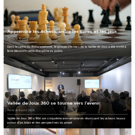
Apprendre les échecs, entre les livres et les jeux
Posté le 16 avril 2026
Dans le cadre du Biblio’weekend, le groupe d’échecs de la Vallée de Joux a été invité à
faire découvrir cette discipline au public
Vallée de Joux 360 se tourne vers l'avenir
Posté le 8 avril 2026
Vallée de Joux 360 a fêté son cinquième anniversaire en réunissant les acteurs locaux
autour d’un bilan et des perspectives du projet