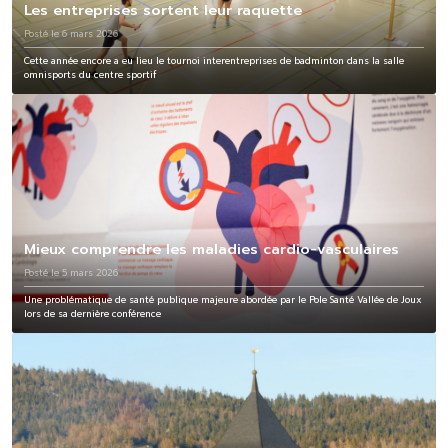
Les entreprises sortent leur raquette
Posté le 6 mars 2026
Cette année encore a eu lieu le tournoi interentreprises de badminton dans la salle
omnisports du centre sportif
Mieux comprendre les maladies cardio-vasculaires
Posté le 5 mars 2026
Une problématique de santé publique majeure abordée par le Pole Santé Vallée de Joux
lors de sa dernière conférence