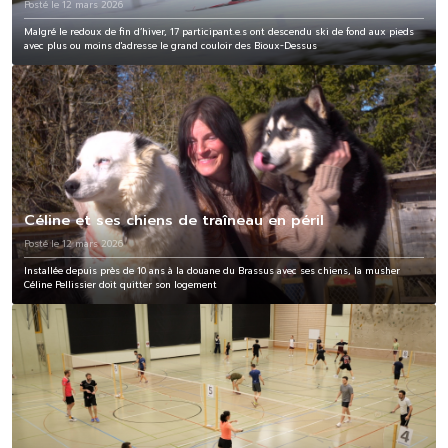
Posté le 12 mars 2026
Malgré le redoux de fin d’hiver, 17 participant.e.s ont descendu ski de fond aux pieds
avec plus ou moins d'adresse le grand couloir des Bioux-Dessus
Céline et ses chiens de traîneau en péril
Posté le 12 mars 2026
Installée depuis près de 10 ans à la douane du Brassus avec ses chiens, la musher
Céline Pellissier doit quitter son logement