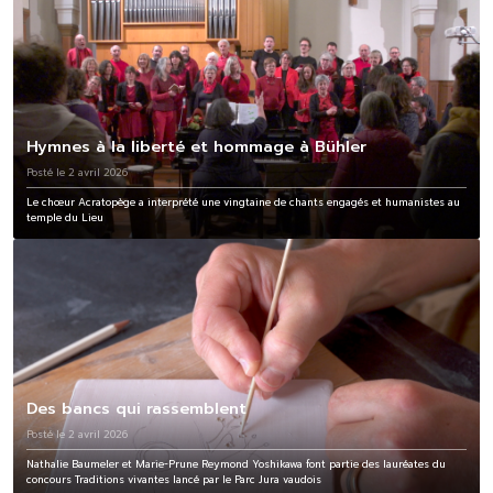
Hymnes à la liberté et hommage à Bühler
Posté le 2 avril 2026
Le chœur Acratopège a interprété une vingtaine de chants engagés et humanistes au
temple du Lieu
Des bancs qui rassemblent
Posté le 2 avril 2026
Nathalie Baumeler et Marie-Prune Reymond Yoshikawa font partie des lauréates du
concours Traditions vivantes lancé par le Parc Jura vaudois