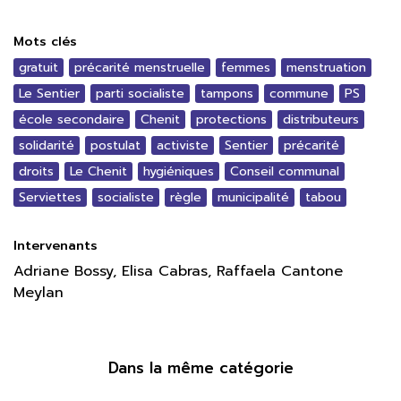
Mots clés
gratuit
précarité menstruelle
femmes
menstruation
Le Sentier
parti socialiste
tampons
commune
PS
école secondaire
Chenit
protections
distributeurs
solidarité
postulat
activiste
Sentier
précarité
droits
Le Chenit
hygiéniques
Conseil communal
Serviettes
socialiste
règle
municipalité
tabou
Intervenants
Adriane Bossy, Elisa Cabras, Raffaela Cantone
Meylan
Dans la même catégorie