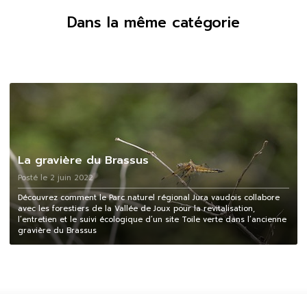
Dans la même catégorie
La gravière du Brassus
Posté le 2 juin 2022
Découvrez comment le Parc naturel régional Jura vaudois collabore
avec les forestiers de la Vallée de Joux pour la revitalisation,
l’entretien et le suivi écologique d’un site Toile verte dans l’ancienne
gravière du Brassus