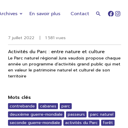
Archives
En savoir plus
Contact
Faceb
Ins
7 juillet 2022
|
1 581 vues
Activités du Parc : entre nature et culture
Le Parc naturel régional Jura vaudois propose chaque
année un programme d’activités grand public qui met
en valeur le patrimoine naturel et culturel de son
territoire
Mots clés
contrebande
cabanes
parc
deuxième guerre-mondiale
passeurs
parc naturel
seconde guerre-mondiale
activités du Parc
forêt