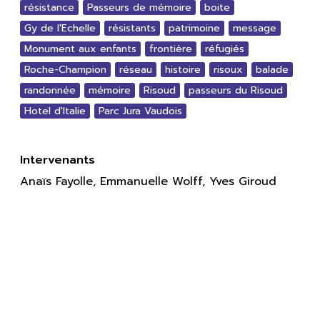
résistance
Passeurs de mémoire
boite
Gy de l'Echelle
résistants
patrimoine
message
Monument aux enfants
frontière
réfugiés
Roche-Champion
réseau
histoire
risoux
balade
randonnée
mémoire
Risoud
passeurs du Risoud
Hotel d'Italie
Parc Jura Vaudois
Intervenants
Anaïs Fayolle, Emmanuelle Wolff, Yves Giroud